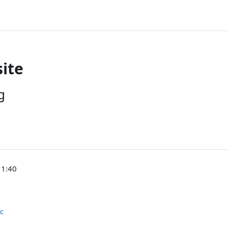
ite
g
11:40
c