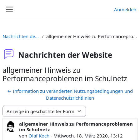
Zum Hauptinhalt
Anmelden
Website-Übersicht
Nachrichten der Website
allgemeiner Hinweis zu Performanceproblemen im Schulnetz
Nachrichten der Website
allgemeiner Hinweis zu
Performanceproblemen im Schulnetz
← Information zu veränderten Nutzungsbedingungen und
Datenschutzrichtlinien
Anzeigemodus
allgemeiner Hinweis zu Performanceproblemen
Anzahl Antworten: 0
im Schulnetz
von
Olaf Koch
-
Mittwoch, 18. März 2020, 13:12